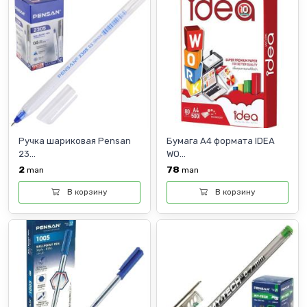
Ручка шариковая Pensan
Бумага А4 формата IDEA
23...
WO...
2
78
man
man
В корзину
В корзину