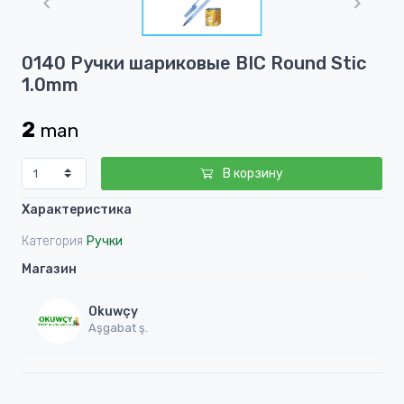
of
1
Item
0140 Ручки шариковые BIC Round Stic
1
1.0mm
of
1
2
man
В корзину
Характеристика
Категория
Ручки
Магазин
Okuwçy
Aşgabat ş.