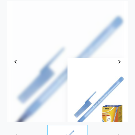
Item
1