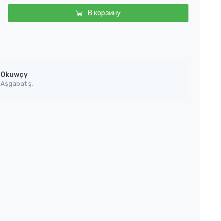
В корзину
Okuwçy
Aşgabat ş.