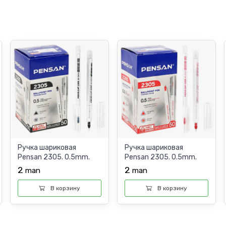
Ручка шариковая
Ручка шариковая
Pensan 2305. 0.5mm.
Pensan 2305. 0.5mm.
BLACK
RED
2
2
man
man
В корзину
В корзину