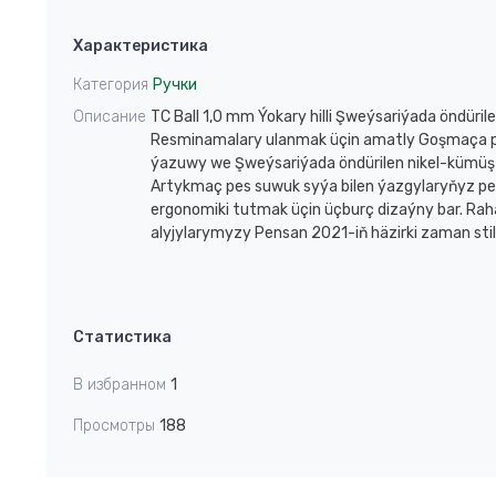
Item
1
Характеристика
of
1
Категория
Ручки
Описание
TC Ball 1,0 mm Ýokary hilli Şweýsariýada öndüri
Resminamalary ulanmak üçin amatly Goşmaça pe
ýazuwy we Şweýsariýada öndürilen nikel-kümüş n
Artykmaç pes suwuk syýa bilen ýazgylaryňyz pe
ergonomiki tutmak üçin üçburç dizaýny bar. Rahat
alyjylarymyzy Pensan 2021-iň häzirki zaman stili b
Статистика
В избранном
1
Просмотры
188