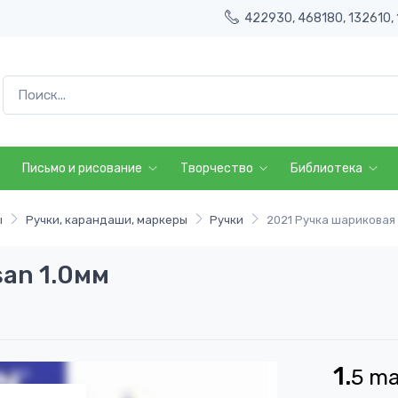
422930, 468180, 132610, 
Письмо и рисование
Творчество
Библиотека
ы
Ручки, карандаши, маркеры
Ручки
2021 Ручка шариковая
san 1.0мм
1.
5
m