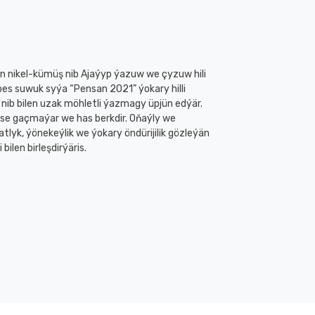
len nikel-kümüş nib Ajaýyp ýazuw we çyzuw hili
s suwuk syýa “Pensan 2021” ýokary hilli
ib bilen uzak möhletli ýazmagy üpjün edýär.
se gaçmaýar we has berkdir. Oňaýly we
lyk, ýönekeýlik we ýokary öndürijilik gözleýän
ilen birleşdirýäris.