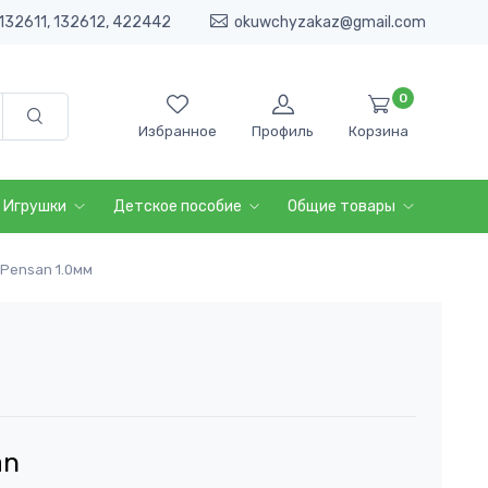
132611, 132612, 422442
okuwchyzakaz@gmail.com
0
Избранное
Профиль
Корзина
Игрушки
Детское пособие
Общие товары
 Pensan 1.0мм
an