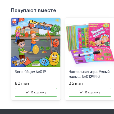
Покупают вместе
Бег с Яйцом №019
Настольная игра. Умный
малыш. №0129R-2
80
35
man
man
В корзину
В корзину