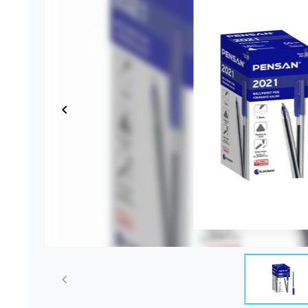
Item
1
of
1