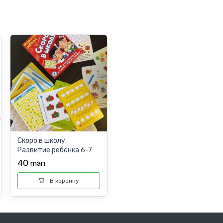
Скоро в школу.
Развитие ребёнка 6-7
лет, 0129R-1
40
man
В корзину