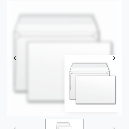
Item
1