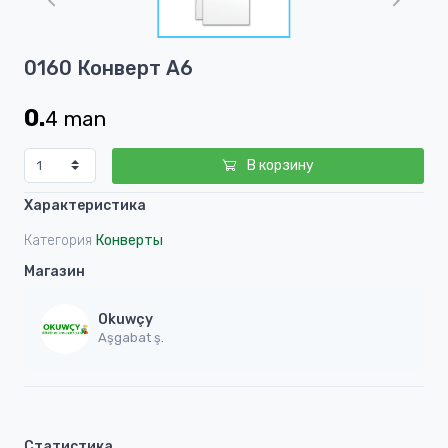
of
1
Item
0160 Конверт А6
1
of
0.
4
man
1
В корзину
Характеристика
Категория
Конверты
Магазин
Okuwçy
Aşgabat ş.
Статистика