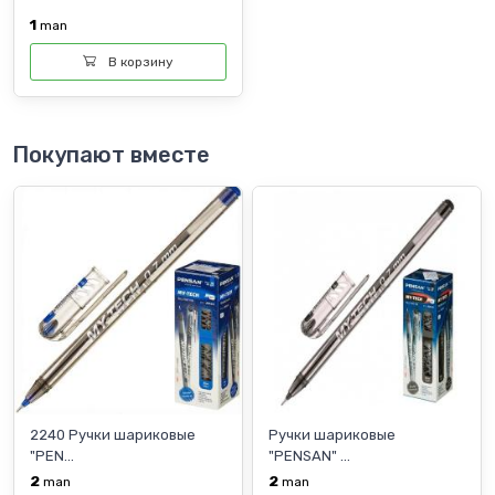
1
man
В корзину
Покупают вместе
2240 Ручки шариковые
Ручки шариковые
"PEN...
"PENSAN" ...
2
2
man
man