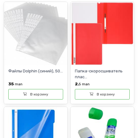
Файлы Dolphin (синий), 50...
Папка-скоросшиватель
плас...
35
2.
man
5
man
В корзину
В корзину