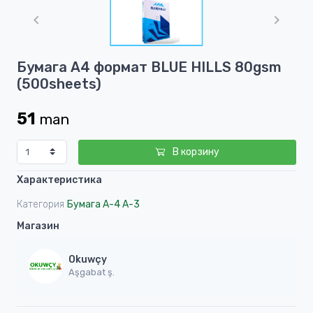
1
of
1
Item
Бумага А4 формат BLUE HILLS 80gsm
1
(500sheets)
of
1
51
man
В корзину
Характеристика
Категория
Бумага А-4 А-3
Магазин
Okuwçy
Aşgabat ş.