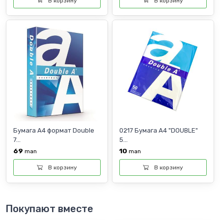
В корзину
В корзину
Бумага А4 формат Double
0217 Бумага А4 "DOUBLE"
7...
5...
69
10
man
man
В корзину
В корзину
Покупают вместе