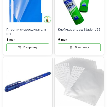
Пластик скоросшиватель
Клей-карандаш Student 35
NO...
...
3
9
man
man
В корзину
В корзину