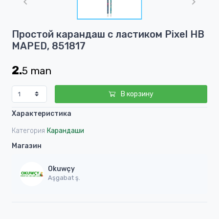
of
1
Item
Простой карандаш с ластиком Pixel HB
1
MAPED, 851817
of
1
2.
5
man
В корзину
Характеристика
Категория
Карандаши
Магазин
Okuwçy
Aşgabat ş.