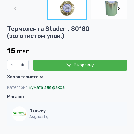
1
of
2
Item
Термолента Student 80*80
1
(золотистом упак.)
of
2
15
man
В корзину
Характеристика
Категория
Бумага для факса
Магазин
Okuwçy
Aşgabat ş.