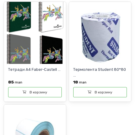
Тетради A4 Faber-Castell ...
Термолента Student 80*80
...
85
18
man
man
В корзину
В корзину