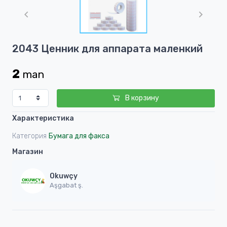
1
of
1
Item
2043 Ценник для аппарата маленкий
1
of
2
man
1
В корзину
Характеристика
Категория
Бумага для факса
Магазин
Okuwçy
Aşgabat ş.