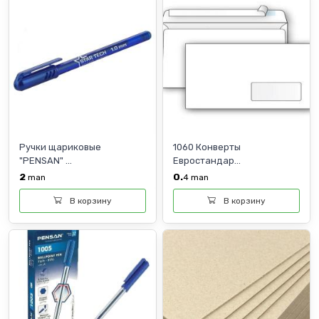
Ручки щариковые
1060 Конверты
"PENSAN" ...
Евростандар...
2
0.
man
4
man
В корзину
В корзину