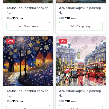
Алмазная картина размер
Алмазная картина размер
4...
4...
118
110
118
110
man
man
В корзину
В корзину
-7%
-7%
Алмазная картина размер
Алмазная картина размер
4...
4...
118
110
118
110
man
man