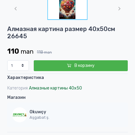
1
of
1
Item
Алмазная картина размер 40х50см
1
26645
of
1
110
man
118
man
В корзину
Характеристика
Категория
Алмазные картины 40x50
Магазин
Okuwçy
Aşgabat ş.