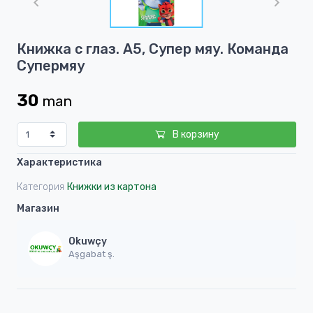
of
1
Item
Книжка с глаз. А5, Супер мяу. Команда
1
Супермяу
of
1
30
man
В корзину
Характеристика
Категория
Книжки из картона
Магазин
Okuwçy
Aşgabat ş.