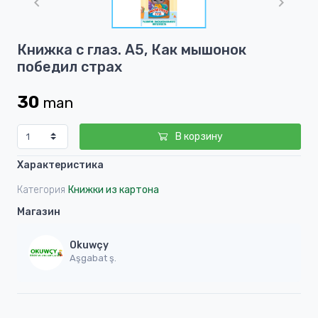
of
1
Item
Книжка с глаз. А5, Как мышонок
1
победил страх
of
1
30
man
В корзину
Характеристика
Категория
Книжки из картона
Магазин
Okuwçy
Aşgabat ş.