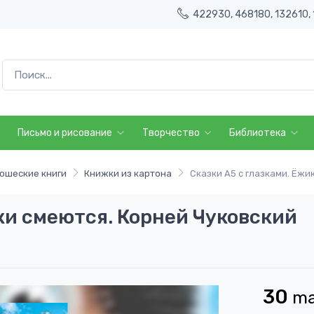
422930, 468180, 132610, 
Письмо и рисование
Творчество
Библиотека
ошеские книги
Книжки из картона
Сказки А5 с глазками. Ёжи
ки смеются. Корней Чуковский
30
m