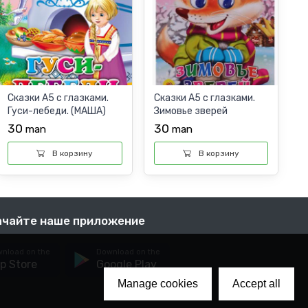
Сказки А5 с глазками.
Сказки А5 с глазками.
Гуси-лебеди. (МАША)
Зимовье зверей
30
30
man
man
В корзину
В корзину
ачайте наше приложение
nload on the
Download on the
p Store
Google Play
Manage cookies
Accept all