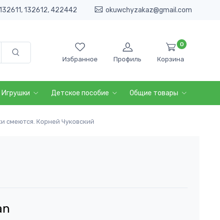
132611, 132612, 422442
okuwchyzakaz@gmail.com
0
Избранное
Профиль
Корзина
Игрушки
Детское пособие
Общие товары
ки смеются. Корней Чуковский
an