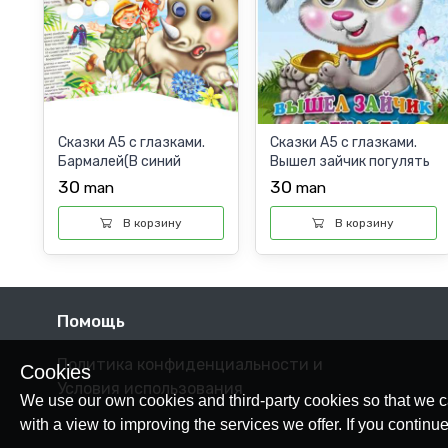
Сказки А5 с глазками.
Сказки А5 с глазками.
Бармалей(В синий
Вышел зайчик погулять
бандане). Корней чуко...
30
30
man
man
В корзину
В корзину
Помощь
Политика конфиденциальности и
Cookies
Условия использования
We use our own cookies and third-party cookies so that we c
with a view to improving the services we offer. If you conti