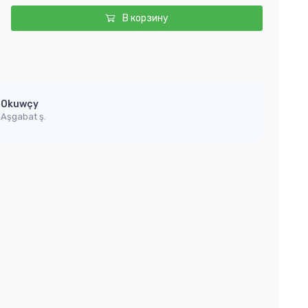
В корзину
Okuwçy
Aşgabat ş.