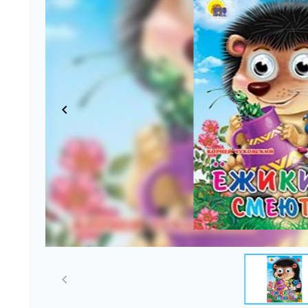
Item
1
of
1