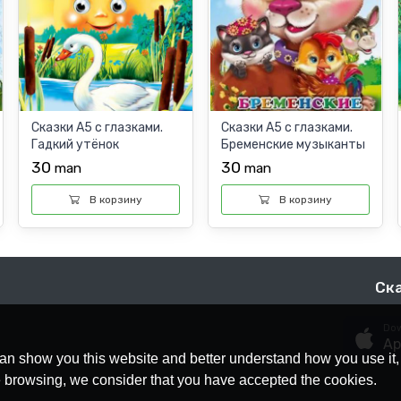
Сказки А5 с глазками.
Сказки А5 с глазками.
Гадкий утёнок
Бременские музыканты
30
30
man
man
В корзину
В корзину
Ск
Dow
Ap
an show you this website and better understand how you use it,
nue browsing, we consider that you have accepted the cookies.